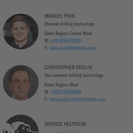
MANUEL POHL
Steered drilling technology
Sales Region Centre West
M
:
+491608470305
E
:
manuel.pohl@tracto.com
CHRISTOPHER REDLIN
Non-steered drilling technology
Sales Region West
M
:
+4915118908491
E
:
christopher.redlin@tracto.com
SERVICE HELPDESK