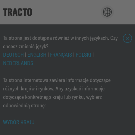
TECHNOLOGIA
Ta strona jest dostępna również w innych językach. Czy
chcesz zmienić język?
z
a
DEUTSCH
|
ENGLISH
|
FRANÇAIS
|
POLSKI
|
ZASTOSOWANIA
m
NEDERLANDS
k
n
Ta strona internetowa zawiera informacje dotyczące
PRODUCTS
i
różnych krajów i rynków. Aby uzyskać informacje
j
dotyczące konkretnego kraju lub rynku, wybierz
odpowiednią stronę:
CAREER
WYBÓR KRAJU