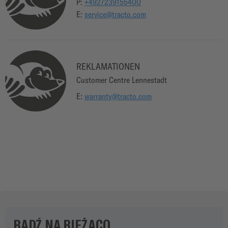
P
:
+4927239155400
E
:
service@tracto.com
REKLAMATIONEN
Customer Centre Lennestadt
E
:
warranty@tracto.com
BĄDŹ NA BIEŻĄCO